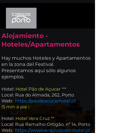
Alojamiento -
Hoteles/Apartamentos
Hay muchos Hoteles y Apartamentos
en la zona del Festival.
Presentamos aquí sólo algunos
ejemplos.
Hotel:
Hotel Pão de Açucar
***
Local: Rua do Almada, 262, Porto
Web
:
https://paodeacucarhotel.pt
5 min a pie
(
)
Hotel:
Hotel Vera Cruz
**
Local: Rua Ramalho Ortigão, nº 14, Porto
Web
:
https://www.veracruzportohotel.pt