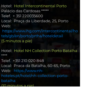
Hotel:
Hotel Intercontinental Porto
Palácio das Cardosas *****
Telef. +
351 220035600
Local:
Praça da Liberdade, 25, Porto
Web:
h
ttps://
www.ihg.com/intercontinental/ho
tels/gb/en/porto/prtha/hoteldetail
(5 minutos a pie)
Hotel:
Hotel
NH Collection Porto Batalha
****
Telef.
+351 210 020 848
Local: Pr
aca da Batalha, 60-65,
Porto
Web:
https://www.nh-
hoteles.pt/hotel/nh-collection-porto-
batalha
(10
minutos a pie)
Hotel:
Hotel
NH Porto Jardim
****
Telef.
+351 211 128 987
Local:
Rua Duque de Loulé, 66, Porto
Web:
h
ttps://
www.nh-