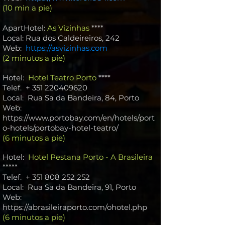
(10 min a pie)
ApartHotel:
As Vizinhas
****
Local: Rua dos Caldeireiros, 242
Web
:
https://asvizinhas.com
(2 minutos a pie)
Hotel:
Hotel Teatro Porto
****
Telef. +
351 220409620
Local: Rua Sa da Bandeira, 84, Porto
Web:
https://www.portobay.com/en/hotels/port
o-hotels/portobay-hotel-teatro/
(6 minutos a pie)
Hotel:
Hotel Pestana Porto - A Brasileira
*****
Telef. +
351 808 252 252
Local: Rua Sa da Bandeira, 91, Porto
Web:
https://abrasileiraporto.com/ohotel.php
(6 minutos a pie)