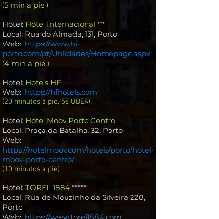
5 min a pie
(
)
Hotel:
Hotel Internacional
***
Local: Rua do Almada, 131, Porto
Web
:
https://www.hi-
porto.com/pt/Utilidades/Homepage.aspx
4 min a pie
(
)
Hotel:
Hoteis HF
Web
:
https://hfhotels.com
(20 minutos a pie, 5€ UBER)
Hotel:
Hotel Moov Porto Centro
Local: Praça da Batalha, 32, Porto
Web
:
https://hotelmoov.com/hoteis/porto/hotel-
moov-porto-centro/
(10 minutos a pie)
Hotel:
TOREL 1884
*****
Local: Rua de Mouzinho da Silveira 228,
Porto
Web
:
https://www.torel1884.com