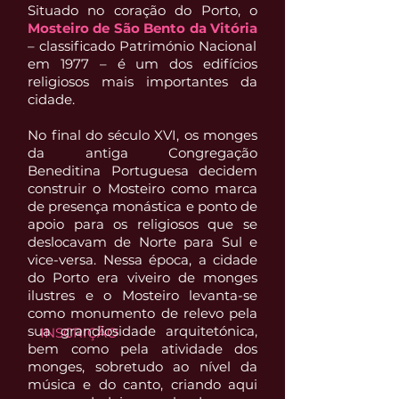
Situado no coração do Porto, o
Mosteiro de São Bento da Vitória
– classificado Património Nacional
em 1977 – é um dos edifícios
religiosos mais importantes da
cidade.
No final do século XVI, os monges
da antiga Congregação
Beneditina Portuguesa decidem
construir o Mosteiro como marca
de presença monástica e ponto de
apoio para os religiosos que se
deslocavam de Norte para Sul e
vice-versa. Nessa época, a cidade
do Porto era viveiro de monges
ilustres e o Mosteiro levanta-se
como monumento de relevo pela
sua grandiosidade arquitetónica,
INSCRIÇÃO
bem como pela atividade dos
monges, sobretudo ao nível da
música e do canto, criando aqui