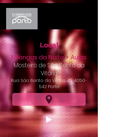
Local
Milongas da Noite + Aulas
Mosteiro de São Bento da
Vitória
Rua São Bento da Vitória 45,
4050-
542
Porto